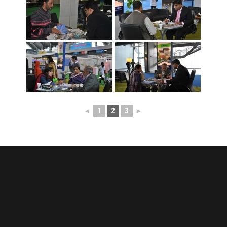
◄
1
2
3
►